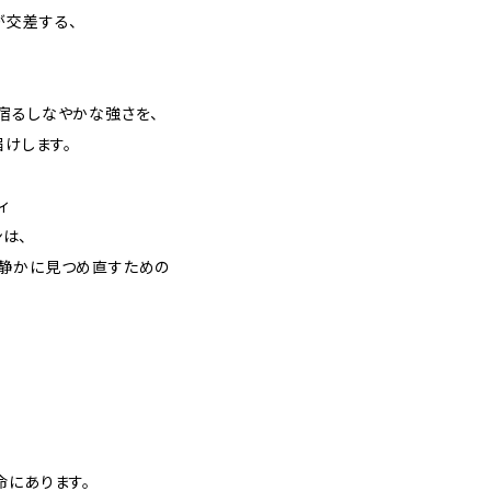
が交差する、
宿るしなやかな強さを、
届けします。
ィ
ンは、
を静かに見つめ直すための
命にあります。