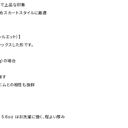
プで上品な印象
麗めスカートスタイルに最適
・シルエット）】
ックスした形です。
8kg）の場合
ます
ニムとの相性も抜群
hle 5.6oz はお洗濯に強く、程よい厚み