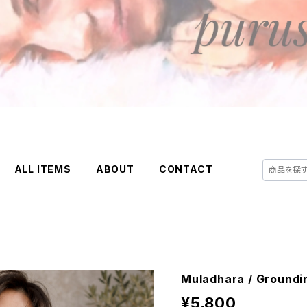
ALL ITEMS
ABOUT
CONTACT
Muladhara / Groundin
¥5,800