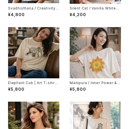
Svadhisthana / Creativity &
Silent Cat / Vanilla White（L
Grace（Lady's Fit）
ady's Fit）
¥4,800
¥4,200
Elephant Cub | Art T-shirt
Manipura / Inner Power & C
（Unisex）
onfidence（Unisex）
¥5,800
¥5,800