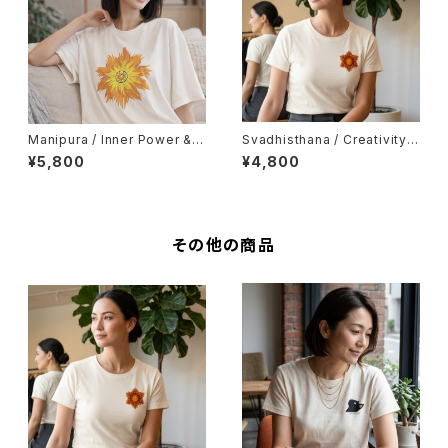
Manipura / Inner Power & C
Svadhisthana / Creativity &
onfidence（Unisex）
Grace（Lady's Fit）
¥5,800
¥4,800
その他の商品