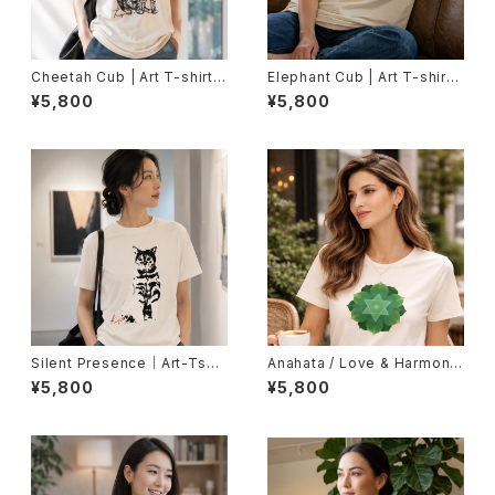
Cheetah Cub | Art T-shirt
Elephant Cub | Art T-shirt
（Unisex）
（Unisex）
¥5,800
¥5,800
Silent Presence｜Art-Tshir
Anahata / Love & Harmony
t（Unisex）
（Lady's Fit）
¥5,800
¥5,800