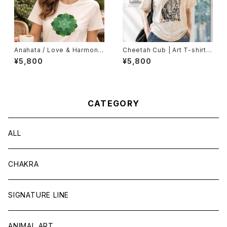
Anahata / Love & Harmony
Cheetah Cub | Art T-shirt
（Lady's Fit）
（Unisex）
¥5,800
¥5,800
CATEGORY
ALL
CHAKRA
SIGNATURE LINE
ANIMAL ART