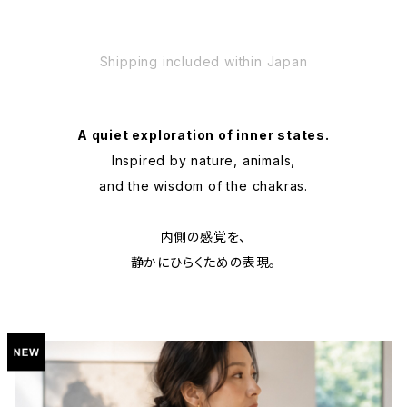
Shipping included within Japan
A quiet exploration of inner states.
Inspired by nature, animals,
and the wisdom of the chakras.
内側の感覚を、
静かにひらくための表現。