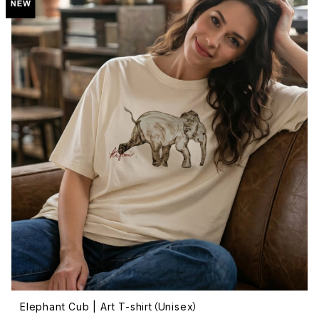
Elephant Cub | Art T-shirt（Unisex）